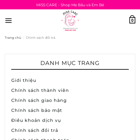
Bỏ
MISS CARE - Shop Mẹ Bầu và Em Bé
qua
nội
0
dung
Trang chủ
/
Chính sách đổi trả
DANH MỤC TRANG
Giới thiệu
Chính sách thành viên
Chính sách giao hàng
Chính sách bảo mật
Điều khoản dịch vụ
Chính sách đổi trả