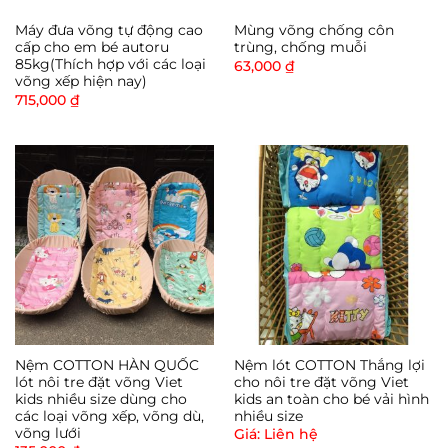
Máy đưa võng tự động cao
Mùng võng chống côn
cấp cho em bé autoru
trùng, chống muỗi
85kg(Thích hợp với các loại
63,000
₫
võng xếp hiện nay)
715,000
₫
Nệm COTTON HÀN QUỐC
Nệm lót COTTON Thắng lợi
lót nôi tre đặt võng Viet
cho nôi tre đặt võng Viet
kids nhiều size dùng cho
kids an toàn cho bé vải hình
các loại võng xếp, võng dù,
nhiều size
võng lưới
Giá: Liên hệ