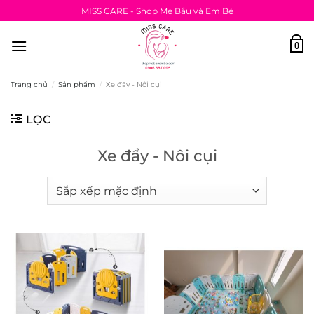
Bỏ
MISS CARE - Shop Mẹ Bầu và Em Bé
qua
nội
0
dung
Trang chủ
/
Sản phẩm
/
Xe đẩy - Nôi cụi
LỌC
Xe đẩy - Nôi cụi