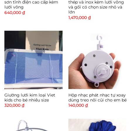
sơn tĩnh điện cao cấp kèm
thép và inox kèm lưới võng
lưới võng
và gối có chọn size nhỏ và
lớn
640,000
₫
1,470,000
₫
Giường lưới kim loại Viet
Hộp nhạc phát nhạc tự xoay
kids cho bé nhiều size
dùng treo nôi cũi cho em bé
320,000
₫
140,000
₫