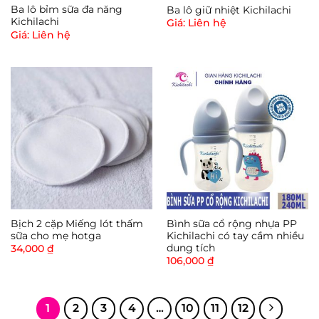
Ba lô bỉm sữa đa năng
Ba lô giữ nhiệt Kichilachi
Kichilachi
Giá: Liên hệ
Giá: Liên hệ
Bịch 2 cặp Miếng lót thấm
Bình sữa cổ rộng nhựa PP
sữa cho mẹ hotga
Kichilachi có tay cầm nhiều
dung tích
34,000
₫
106,000
₫
1
2
3
4
…
10
11
12