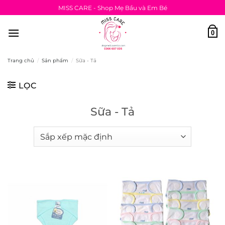
Bỏ
MISS CARE - Shop Mẹ Bầu và Em Bé
qua
nội
0
dung
Trang chủ
/
Sản phẩm
/
Sữa - Tả
LỌC
Sữa - Tả