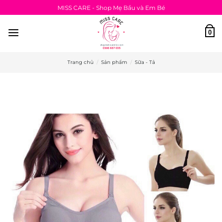
Bỏ
MISS CARE - Shop Mẹ Bầu và Em Bé
qua
nội
0
dung
Trang chủ
/
Sản phẩm
/
Sữa - Tả