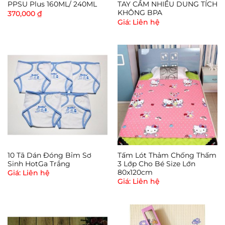
PPSU Plus 160ML/ 240ML
TAY CẦM NHIỀU DUNG TÍCH
– Size 38 (B85) – Vòng ngực 94-100cm – Cân nặng
KHÔNG BPA
370,000
₫
tham khảo 45-55 kg
Giá: Liên hệ
– Size 40 (B90) – Vòng ngực 100-108cm – Cân nặng
tham khảo 55-68kg
– Size 42 (B95) – Vòng ngực 108-115cm – Cân nặng
tham khảo 68-75kg.
10 Tã Dán Đóng Bỉm Sơ
Tấm Lót Thảm Chống Thấm
Sinh HotGa Trắng
3 Lớp Cho Bé Size Lớn
80x120cm
Giá: Liên hệ
Giá: Liên hệ