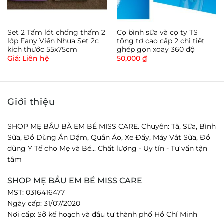
Set 2 Tấm lót chống thấm 2
Cọ bình sữa và cọ ty TS
lớp Fany Viền Nhựa Set 2c
tông tơ cao cấp 2 chi tiết
kích thước 55x75cm
ghép gọn xoay 360 độ
Giá: Liên hệ
50,000
₫
Giới thiệu
SHOP MẸ BẦU BÀ EM BÉ MISS CARE. Chuyên: Tã, Sữa, Bình
Sữa, Đồ Dùng Ăn Dặm, Quần Áo, Xe Đẩy, Máy Vắt Sữa, Đồ
dùng Y Tế cho Mẹ và Bé... Chất lượng - Uy tín - Tư vấn tận
tâm
SHOP MẸ BẦU EM BÉ MISS CARE
MST: 0316416477
Ngày cấp: 31/07/2020
Nơi cấp: Sở kế hoạch và đầu tư thành phố Hồ Chí Minh