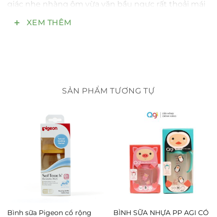
giác nhẹ nhàng ôm vừa vặn bầu ngực rất thoải mái
dễ chịu khi mang bầu
XEM THÊM
Áo ngực quai dày và rộng giúp tản sức nặng đều
ra vai và phần lưng trên sẽ không bị căng phồng,
chống tránh chảy xệ.
Cấu tạo chất vải thông hơi, thoáng khí, chất liệu
SẢN PHẨM TƯƠNG TỰ
cotton loại 1 thấm hút mồ hôi tốt.
Áo lót cho mẹ bầu và cho con bú sau sinh , chất vải
cotton mềm mại thấm hút rất tốt , thông thoáng
khi sử dụng .độ co dãn đàn hồi cao .vì các mẹ bầu
ngực sẽ to ra nên các mẹ mua tăng 1-2size khi chưa
bầu nhé
Kích cỡ:
Bình sữa Pigeon cổ rộng
BÌNH SỮA NHỰA PP AGI CÓ