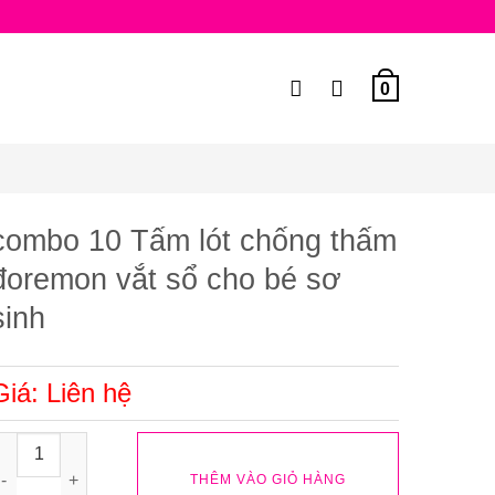
0
combo 10 Tấm lót chống thấm
đoremon vắt sổ cho bé sơ
sinh
Giá: Liên hệ
ombo 10 Tấm lót chống thấm đoremon vắt sổ cho bé sơ sinh số 
THÊM VÀO GIỎ HÀNG