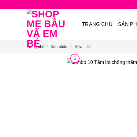
Bỏ
qua
nội
TRANG CHỦ
SẢN P
dung
Trang chủ
/
Sản phẩm
/
Sữa - Tả