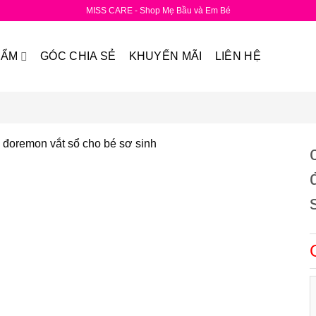
MISS CARE - Shop Mẹ Bầu và Em Bé
HẨM
GÓC CHIA SẺ
KHUYẾN MÃI
LIÊN HỆ
c