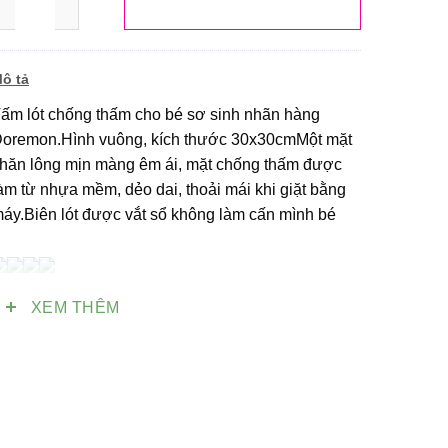
ô tả
ấm lót chống thấm cho bé sơ sinh nhãn hàng
oremon.Hình vuông, kích thước 30x30cmMột mặt
hăn lông mịn màng êm ái, mặt chống thấm được
àm từ nhựa mềm, dẻo dai, thoải mái khi giặt bằng
áy.Biên lót được vắt sổ không làm cấn mình bé
XEM THÊM