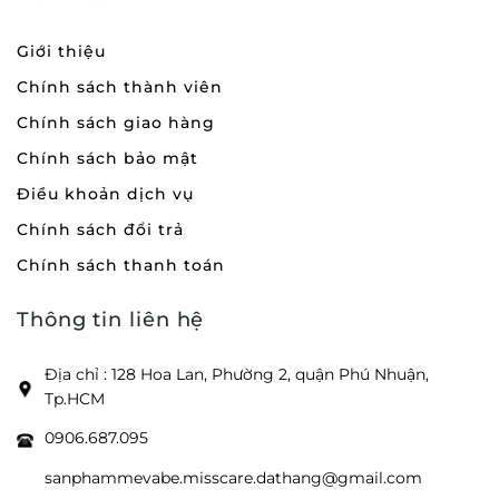
thời gian giao hàng để bên vận chuyển liên lạc kịp
thời ship sản phẩm đến tận nhà ạ.
Giới thiệu
Chính sách thành viên
Chính sách giao hàng
- Kiểm tra hàng trước khi thanh toán, nếu hàng
Chính sách bảo mật
không đúng như hình, hàng bị lỗi hỏng, vui lòng
Điều khoản dịch vụ
không nhận hàng và gọi báo Shop.
Chính sách đổi trả
Chính sách thanh toán
Thông tin liên hệ
#misscare
#dososinh
#bodychobe
#thoitrangchobe
Địa chỉ : 128 Hoa Lan, Phường 2, quận Phú Nhuận,
Tp.HCM
__________________
0906.687.095
sanphammevabe.misscare.dathang@gmail.com