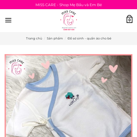
Bỏ
MISS CARE - Shop Mẹ Bầu và Em Bé
qua
nội
0
dung
Trang chủ
/
Sản phẩm
/
Đồ sơ sinh - quần áo cho bé