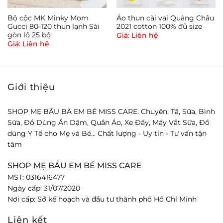
- Bạn vui lòng đọc kỹ thông tin sản phẩm rồi quyết
Bộ cộc MK Minky Mom
Áo thun cài vai Quảng Châu
Gucci 80-120 thun lạnh Sài
2021 cotton 100% đủ size
định mua hàng.
gòn lố 25 bộ
Giá: Liên hệ
Giá: Liên hệ
- Giá vận chuyển sẽ được shop tư vấn báo giá khi
Giới thiệu
đặt hàng.
SHOP MẸ BẦU BÀ EM BÉ MISS CARE. Chuyên: Tã, Sữa, Bình
Sữa, Đồ Dùng Ăn Dặm, Quần Áo, Xe Đẩy, Máy Vắt Sữa, Đồ
dùng Y Tế cho Mẹ và Bé... Chất lượng - Uy tín - Tư vấn tận
- Khi đặt hàng bạn vui lòng ghi chú vào đơn hàng
tâm
khi cần có thêm thông tin như: Model, kích thước,
SHOP MẸ BẦU EM BÉ MISS CARE
trọng lượng… thời gian bạn có thể nhận hàng.
MST: 0316416477
Ngày cấp: 31/07/2020
Nơi cấp: Sở kế hoạch và đầu tư thành phố Hồ Chí Minh
- Khi đặt hàng xong bạn vui lòng nghe máy trong
Liên kết