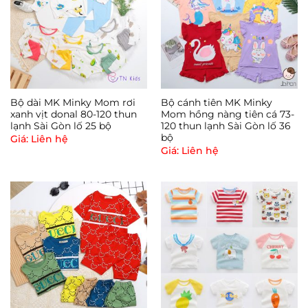
? Hàng chính hãng
Bộ dài MK Minky Mom rơi
Bộ cánh tiên MK Minky
xanh vịt donal 80-120 thun
Mom hồng nàng tiên cá 73-
? Giao hàng nhanh từ 30p - 2h
lạnh Sài Gòn lố 25 bộ
120 thun lạnh Sài Gòn lố 36
bộ
Giá: Liên hệ
Giá: Liên hệ
__________________
*** Các bạn LƯU Ý giúp Shop nha: