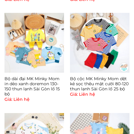
– Chỉ có 1 size cho bé sơ sinh đến 4-5 tháng tuổi
– Made in Việt Nam
– Vải mỏng vừa phải, co dãn tốt, an toàn và thích
hợp với bé sơ sinh
Bộ dài đại MK Minky Mom
Bộ cộc MK Minky Mom dệt
in dẻo xanh doremon 130-
kẻ sọc thêu mặt cười 80-120
150 thun lạnh Sài Gòn lố 15
thun lạnh Sài Gòn lố 25 bộ
bộ
Giá: Liên hệ
__________________
Giá: Liên hệ
? Tư vấn miễn phí