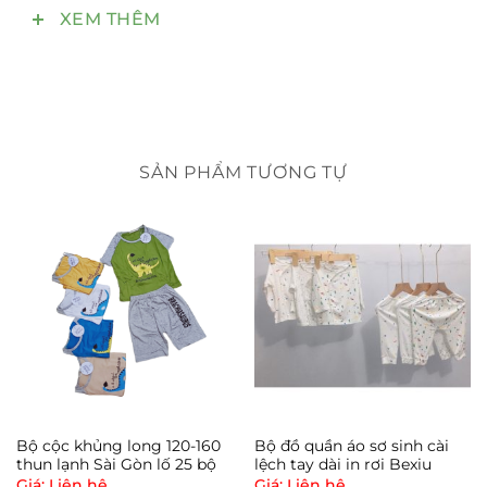
– Áo buộc dây là sản phẩm đặc trưng của thương
XEM THÊM
hiệu HotGa.
– Áo có 2 vạt đắp chéo ngực giúp giữ ấm cho bé.
SẢN PHẨM TƯƠNG TỰ
– Đặc biệt dây buộc (không dùng nút) giúp bé tránh
bị cấn đau.
– Đảm bảo sản phẩm nâng niu bé & hài lòng Mẹ.
Bộ cộc khủng long 120-160
Bộ đồ quần áo sơ sinh cài
thun lạnh Sài Gòn lố 25 bộ
lệch tay dài in rơi Bexiu
Giá: Liên hệ
Giá: Liên hệ