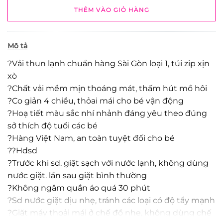
THÊM VÀO GIỎ HÀNG
Mô tả
?Vải thun lạnh chuẩn hàng Sài Gòn loại 1, túi zip xịn
xò
?Chất vải mềm mịn thoáng mát, thấm hút mồ hôi
?Co giản 4 chiều, thỏai mái cho bé vận động
?Hoạ tiết màu sắc nhí nhảnh đáng yêu theo đúng
sở thích độ tuổi các bé
?Hàng Việt Nam, an toàn tuyệt đối cho bé
?‍?Hdsd
?Trước khi sd. giặt sạch với nước lạnh, không dùng
nước giặt. lần sau giặt bình thường
?Không ngâm quần áo quá 30 phút
?Sd nước giặt dịu nhẹ, tránh các loại có độ tẩy mạnh
?Giặt máy thoải mái ở chế đồ nhẹ, không dùng chế