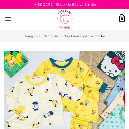
Bỏ
MISS CARE - Shop Mẹ Bầu và Em Bé
qua
nội
0
dung
Trang chủ
/
Sản phẩm
/
Đồ sơ sinh - quần áo cho bé