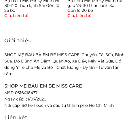
Bộ ba lỗ MK Minky Mom Hi
Bộ chip MK Minky Mom rơi
80-120 thun lạnh Sài Gòn lố
gấu 73-110 thun lạnh Sài
25 bộ
Gòn lố 20 bộ
Giá: Liên hệ
Giá: Liên hệ
Giới thiệu
SHOP MẸ BẦU BÀ EM BÉ MISS CARE. Chuyên: Tã, Sữa, Bình
Sữa, Đồ Dùng Ăn Dặm, Quần Áo, Xe Đẩy, Máy Vắt Sữa, Đồ
dùng Y Tế cho Mẹ và Bé... Chất lượng - Uy tín - Tư vấn tận
tâm
SHOP MẸ BẦU EM BÉ MISS CARE
MST: 0316416477
Ngày cấp: 31/07/2020
Nơi cấp: Sở kế hoạch và đầu tư thành phố Hồ Chí Minh
Liên kết