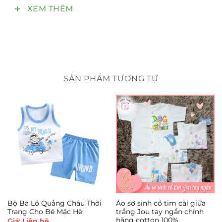
và tránh kích ứng da.
XEM THÊM
Đây là loại bông xịn sò nhất, trở thành sự lựa chọn
hàng đầu trong nghành công nghiệp dệt may
dùng cho dòng sản phẩm cao cấp trên thị trường
quốc tế. Hơn nữa, nó còn khiến người dùng ấn
tượng bởi độ bền, không bị biến dạng hay lún xẹp
SẢN PHẨM TƯƠNG TỰ
trong quá trình sử dụng . Đặc biệt có thể giặt máy
thoải mái mà không bị nhàu nát hay vón cục như
các loại gối bông khác.
???Combo chất liệu dễ chịu tuyệt đối và an toàn
cho bé yêu!
Bộ Ba Lỗ Quảng Châu Thời
Áo sơ sinh cổ tim cài giữa
Trang Cho Bé Mặc Hè
trắng Jou tay ngắn chính
hãng cotton 100%
Giá: Liên hệ