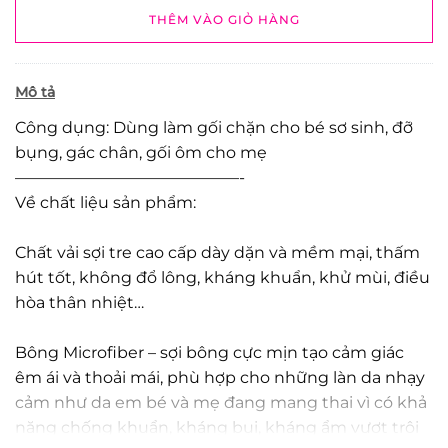
THÊM VÀO GIỎ HÀNG
Mô tả
Công dụng: Dùng làm gối chặn cho bé sơ sinh, đỡ
bụng, gác chân, gối ôm cho mẹ
——————————————-
Về chất liệu sản phẩm:
Chất vải sợi tre cao cấp dày dặn và mềm mại, thấm
hút tốt, không đổ lông, kháng khuẩn, khử mùi, điều
hòa thân nhiệt…
Bông Microfiber – sợi bông cực mịn tạo cảm giác
êm ái và thoải mái, phù hợp cho những làn da nhạy
cảm như da em bé và mẹ đang mang thai vì có khả
năng chống khuẩn, kháng bụi, kháng ẩm vượt trội