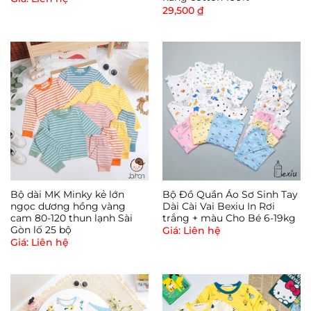
29,500
₫
Bộ dài MK Minky kẻ lớn
Bộ Đồ Quần Áo Sơ Sinh Tay
ngọc dương hồng vàng
Dài Cài Vai Bexiu In Rơi
cam 80-120 thun lạnh Sài
trắng + màu Cho Bé 6-19kg
Gòn lố 25 bộ
Giá: Liên hệ
Giá: Liên hệ