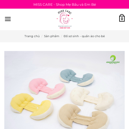
Bỏ
MISS CARE - Shop Mẹ Bầu và Em Bé
qua
nội
0
dung
Trang chủ
/
Sản phẩm
/
Đồ sơ sinh - quần áo cho bé