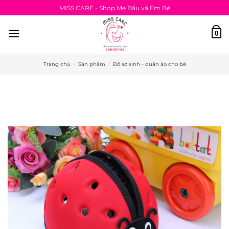
Bỏ
MISS CARE - Shop Mẹ Bầu và Em Bé
qua
nội
0
dung
Trang chủ
/
Sản phẩm
/
Đồ sơ sinh - quần áo cho bé