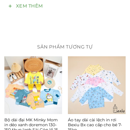
kích ứng đối với trẻ em.
XEM THÊM
Trọng lượng:100gram
Kích thước : 17×15 (cm) (RxC)
Kích thước vòng đầu: 40-50 cm
TÍNH NĂNG NỔI BẬT
Bảo vệ bé của bạn trong những năm đầu quan
SẢN PHẨM TƯƠNG TỰ
trọng nhất. Bảo vệ toàn diện cho bé khi vui chơi, tập
đi hay di chuyển với ba mẹ.
Mềm mại , không cồng kềnh và linh hoạt.
Chỉ nhẹ khoảng 100g .
Thông thoáng, không làm nóng hay gây khó chịu
cho bé.
Tạo sự an tâm cho cha mẹ khi bé vui chơi, di
chuyển. Bé sẽ thỏa sức khám phá thế giới xung
quanh
Bộ dài đại MK Minky Mom
Áo tay dài cài lệch in rơi
in dẻo xanh doremon 130-
Bexiu Bx cao cấp cho bé 7-
150 thun lạnh Sài Gòn lố 15
15kg