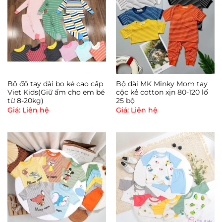
Bộ đồ tay dài bo kẻ cao cấp
Bộ dài MK Minky Mom tay
Viet Kids(Giữ ấm cho em bé
cộc kẻ cotton xịn 80-120 lố
từ 8-20kg)
25 bộ
Giá: Liên hệ
Giá: Liên hệ