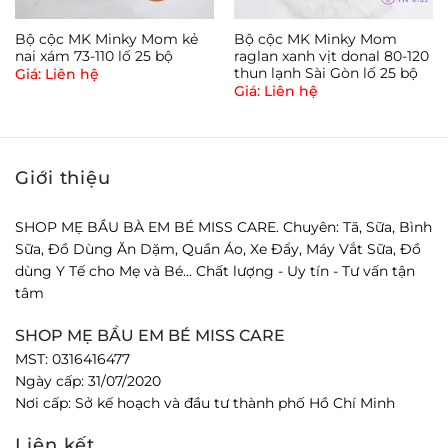
Bộ cộc MK Minky Mom kẻ
Bộ cộc MK Minky Mom
nai xám 73-110 lố 25 bộ
raglan xanh vịt donal 80-120
thun lạnh Sài Gòn lố 25 bộ
Giá: Liên hệ
Giá: Liên hệ
Giới thiệu
SHOP MẸ BẦU BÀ EM BÉ MISS CARE. Chuyên: Tã, Sữa, Bình
Sữa, Đồ Dùng Ăn Dặm, Quần Áo, Xe Đẩy, Máy Vắt Sữa, Đồ
dùng Y Tế cho Mẹ và Bé... Chất lượng - Uy tín - Tư vấn tận
tâm
SHOP MẸ BẦU EM BÉ MISS CARE
MST: 0316416477
Ngày cấp: 31/07/2020
Nơi cấp: Sở kế hoạch và đầu tư thành phố Hồ Chí Minh
Liên kết