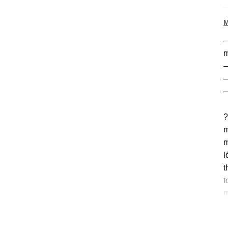
M
–
m
–
–
–
?
m
m
l
t
t
m
K