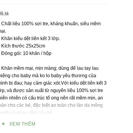
ô tả
 Chất liệu 100%
sợi tre
, kháng khuẩn, siêu mềm
ại.
 Khăn kiểu dệt liên kết 3 lớp.
 Kích thước 25x25cm
 Đóng gói: 10 khăn / hộp
 Khăn mềm mại, mịn màng; dùng để lau tay lau
iệng cho baby mà ko lo baby yêu thương của
ình bị đau; hay cảm giác xót.Với kiểu dệt liên kết 3
ớp, và được sản xuất từ nguyên liệu 100% sợi tre
hiên nhiên có cấu trúc tổ ong nên rất
mềm mịn, an
oàn cho các bé, đặc biệt an toàn cho làn da mỏng
anh và nhạy cảm của bé
XEM THÊM
hăn sữa là sản phẩm cần thiết cho các bé, đặc biệt