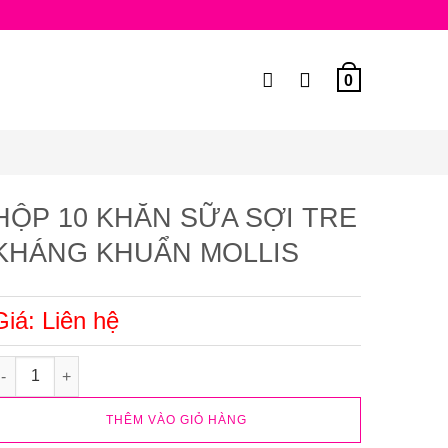
0
HỘP 10 KHĂN SỮA SỢI TRE
KHÁNG KHUẨN MOLLIS
Giá: Liên hệ
ỘP 10 KHĂN SỮA SỢI TRE KHÁNG KHUẨN MOLLIS số lượng
THÊM VÀO GIỎ HÀNG