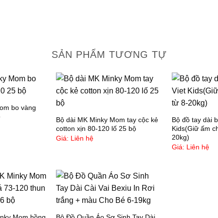
l
t
n
n
t
SẢN PHẨM TƯƠNG TỰ
?
?
l
n
Mom bo vàng
?
ộ
Bộ dài MK Minky Mom tay cộc kẻ
Bộ đồ tay dài 
k
cotton xịn 80-120 lố 25 bộ
Kids(Giữ ấm c
h
20kg)
Giá: Liên hệ
Giá: Liên hệ
m
s
?
t
m
inky Mom hồng
Bộ Đồ Quần Áo Sơ Sinh Tay Dài