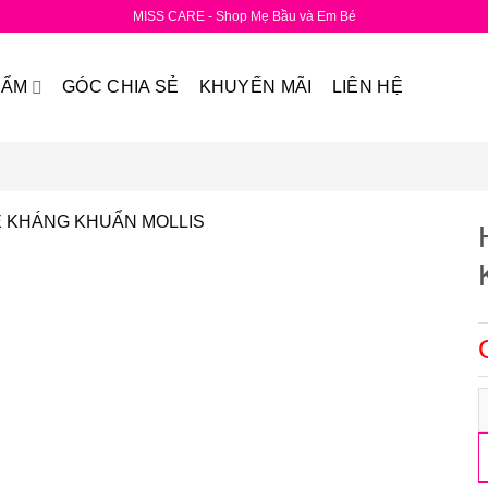
MISS CARE - Shop Mẹ Bầu và Em Bé
HẨM
GÓC CHIA SẺ
KHUYẾN MÃI
LIÊN HỆ
H