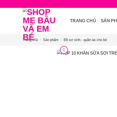
Bỏ
qua
nội
TRANG CHỦ
SẢN P
dung
Trang chủ
/
Sản phẩm
/
Đồ sơ sinh - quần áo cho bé