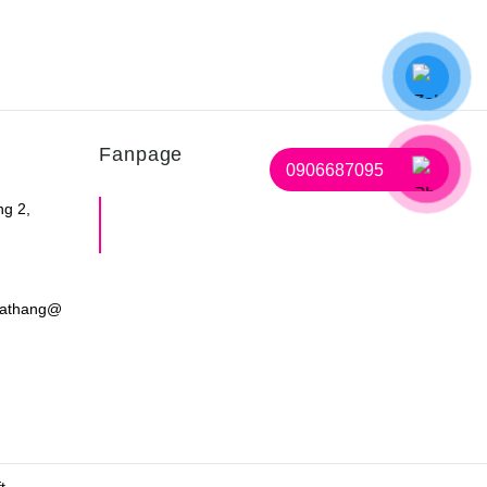
ại ảnh hưởng đến
#bé_yêu
.
Fanpage
0906687095
ng 2,
Shop Mẹ Bầu Em Bé Miss
Care
dathang@
t