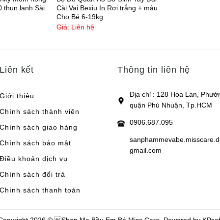
h
0 thun lạnh Sài
Cài Vai Bexiu In Rơi trắng + màu
Cho Bé 6-19kg
Giá: Liên hệ
Liên kết
Thông tin liên hệ
Địa chỉ : 128 Hoa Lan, Phườ
Giới thiệu
quận Phú Nhuận, Tp.HCM
Chính sách thành viên
0906.687.095
Chính sách giao hàng
sanphammevabe.misscare.
Chính sách bảo mật
gmail.com
Điều khoản dịch vụ
Chính sách đổi trả
Chính sách thanh toán
Copyright 2026 © Shop Mẹ Bầu Em Bé Miss Care. Powered by
KPsof