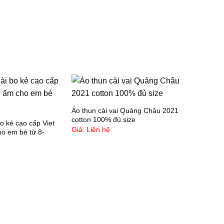
à các bé sơ sinh. Khăn sữa Mollis là sản phẩm
hích hợp dùng để vệ sinh mặt và thân thể cho bé,
goài ra còn dùng để lau chùi, thấm sữa, thấm
ước mũi, làm yếm,….Khả năng thấm hút nước cực
ốt tạo cảm giác thoải mái, dễ chịu khi sử dụng
 Dùng trong time gian dài ko bị khô
V
ới bao bì thiết kế độc đáo, đẹp, trang nhã là sự
ựa chọn hoàn hảo, rất phù hợp để tặng đối tác,
hân viên, bạn bè và người thân khi có trẻ nhỏ
Áo thun cài vai Quảng Châu 2021
 Vì làm tự sợi thiên nhiên mềm mịn rất êm nên
cotton 100% đủ size
bo kẻ cao cấp Viet
hăn này sẽ dễ rách hơn khăn thông thường? nên
Giá: Liên hệ
ho em bé từ 8-
ạn chế chất tẩy mạnh, phơi nắng gắt.. sử dụng
áy giặt nên giặt túi giặt áp lực nhẹ và giặt riêng với
ản phẩm màu.
 Thương hiệu uy tín:
#mollis
đã được xuất qua các
hị trường khó như Châu Âu, Mỹ, Nhật …nên các
ẹ hoàn toàn có thể yên tâm và tin tưởng ko độc