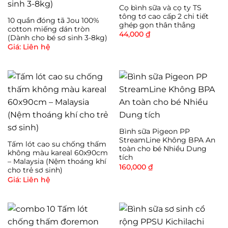
bộ quá trình được đảm bảo an toàn vệ sinh. Hơn
Cọ bình sữa và cọ ty TS
nữa, máy vận hành giống với cơ chế khi em bé bú
tông tơ cao cấp 2 chi tiết
10 quần đóng tã Jou 100%
ghép gọn thân thẳng
trực tiếp đầu ti mẹ – đó là mút/ nghỉ/ nhả. Do đó,
cotton miếng dán tròn
44,000
₫
(Dành cho bé sơ sinh 3-8kg)
hiệu quả kích và tiết sữa được nâng cao, “gọi sữa về”
Giá: Liên hệ
nhanh, nhiều và đều hơn.
Tính năng nổi trội:
Nhờ được sản xuất bằng chất liệu nhựa mềm mại
silicon cao cấp, nên máy hút sữa cầm tay kichilachi
không gây đau, tốn nhiều sức lực của người dùng.
Bình sữa Pigeon PP
StreamLine Không BPA An
Tấm lót cao su chống thấm
toàn cho bé Nhiều Dung
không màu kareal 60x90cm
Máy cho hiệu quả hút sữa nhiều, đều, khá thoải mái
tích
– Malaysia (Nệm thoáng khí
160,000
₫
cho trẻ sơ sinh)
Giá: Liên hệ
Kích cỡ nhỏ, gọn, cầm vừa tay, dễ sử dụng.
Được vận hành giống với chu trình bú sữa mẹ thật
của một đứa bé, cho mẹ cảm giác tự nhiên, không