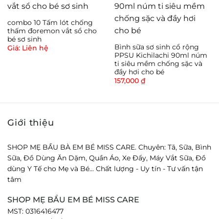
đau đầu ti.
combo 10 Tấm lót chống
Tiện dụng, có thể mang theo đi làm, hoặc di chuyển
thấm đoremon vắt sổ cho
bé sơ sinh
xa.
Bình sữa sơ sinh cổ rộng
Giá: Liên hệ
PPSU Kichilachi 90ml núm
ti siêu mềm chống sặc và
Hạn chế : Dùng máy bằng tay khá mất thời gian và
đầy hơi cho bé
sức lực.
157,000
₫
Giới thiệu
SHOP MẸ BẦU BÀ EM BÉ MISS CARE. Chuyên: Tã, Sữa, Bình
Sữa, Đồ Dùng Ăn Dặm, Quần Áo, Xe Đẩy, Máy Vắt Sữa, Đồ
dùng Y Tế cho Mẹ và Bé... Chất lượng - Uy tín - Tư vấn tận
tâm
SHOP MẸ BẦU EM BÉ MISS CARE
MST: 0316416477