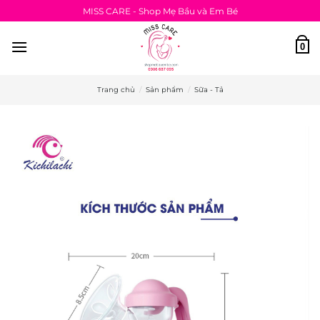
Bỏ
MISS CARE - Shop Mẹ Bầu và Em Bé
qua
nội
0
dung
Trang chủ
/
Sản phẩm
/
Sữa - Tả