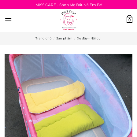
Bỏ
MISS CARE - Shop Mẹ Bầu và Em Bé
qua
nội
0
dung
Trang chủ
/
Sản phẩm
/
Xe đẩy - Nôi cụi