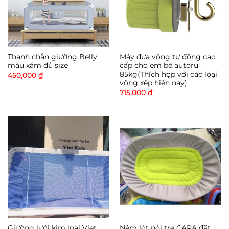
Thanh chắn giường Belly
Máy đưa võng tự động cao
màu xám đủ size
cấp cho em bé autoru
85kg(Thích hợp với các loại
450,000
₫
võng xếp hiện nay)
715,000
₫
Giường lưới kim loại Viet
Nệm lót nôi tre CARA đặt