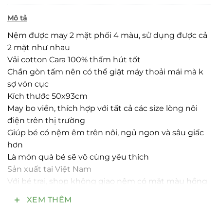
Mô tả
Nệm được may 2 mặt phối 4 màu, sử dụng được cả
2 mặt như nhau
Vải cotton Cara 100% thấm hút tốt
Chần gòn tấm nên có thể giặt máy thoải mái mà k
sợ vón cục
Kích thước 50x93cm
May bo viền, thích hợp với tất cả các size lòng nôi
điện trên thị trường
Giúp bé có nệm êm trên nôi, ngủ ngon và sâu giấc
hơn
Là món quà bé sẽ vô cùng yêu thích
Sản xuất tại Việt Nam
Với bé trai, shop không giao nệm có mặt màu hồng
Với bé trai, shop sẽ giao nệm có 1 mặt phối màu
XEM THÊM
hồng