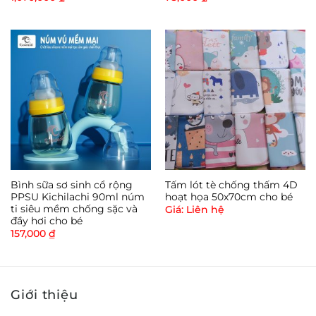
Bình sữa sơ sinh cổ rộng
Tấm lót tè chống thấm 4D
PPSU Kichilachi 90ml núm
hoạt họa 50x70cm cho bé
ti siêu mềm chống sặc và
Giá: Liên hệ
đầy hơi cho bé
157,000
₫
Giới thiệu