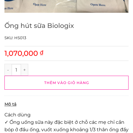
Ống hút sữa Biologix
SKU:
HS013
1,070,000
₫
Ống hút sữa Biologix số lượng
THÊM VÀO GIỎ HÀNG
Mô tả
Cách dùng
✓ Ống uống sữa này đặc biệt ở chỗ các mẹ chỉ cần
bóp ở đầu ống, vuốt xuống khoảng 1/3 thân ống đẩy