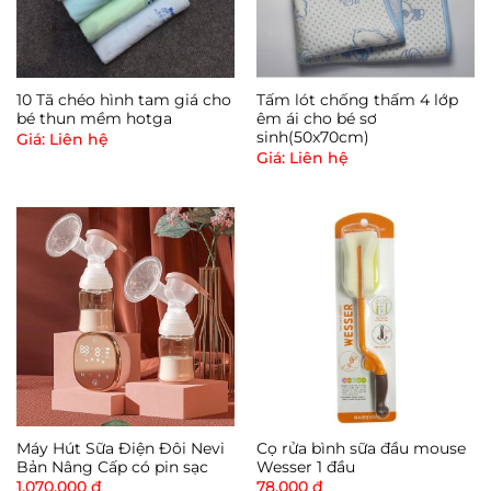
10 Tã chéo hình tam giá cho
Tấm lót chống thấm 4 lớp
bé thun mềm hotga
êm ái cho bé sơ
sinh(50x70cm)
Giá: Liên hệ
Giá: Liên hệ
Máy Hút Sữa Điện Đôi Nevi
Cọ rửa bình sữa đầu mouse
Bản Nâng Cấp có pin sạc
Wesser 1 đầu
1,070,000
₫
78,000
₫