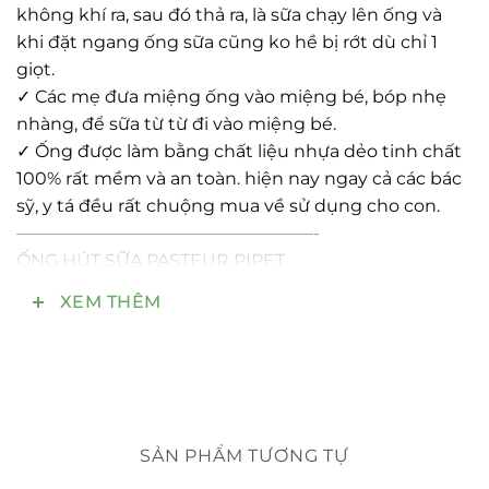
không khí ra, sau đó thả ra, là sữa chạy lên ống và
khi đặt ngang ống sữa cũng ko hề bị rớt dù chỉ 1
giọt.
✓ Các mẹ đưa miệng ống vào miệng bé, bóp nhẹ
nhàng, để sữa từ từ đi vào miệng bé.
✓ Ống được làm bằng chất liệu nhựa dẻo tinh chất
100% rất mềm và an toàn. hiện nay ngay cả các bác
sỹ, y tá đều rất chuộng mua về sử dụng cho con.
—————————————————-
ỐNG HÚT SỮA PASTEUR PIPET
✓ Ống này được làm từ nhựa dẻo tinh chất 100%.
XEM THÊM
✓ Dung tích : 3 ml
SẢN PHẨM TƯƠNG TỰ