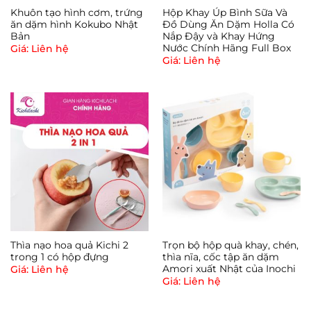
Khuôn tạo hình cơm, trứng
Hộp Khay Úp Bình Sữa Và
ăn dặm hình Kokubo Nhật
Đồ Dùng Ăn Dặm Holla Có
Bản
Nắp Đậy và Khay Hứng
Nước Chính Hãng Full Box
Giá: Liên hệ
Giá: Liên hệ
Thìa nạo hoa quả Kichi 2
Trọn bộ hộp quà khay, chén,
trong 1 có hộp đựng
thìa nĩa, cốc tập ăn dặm
Amori xuất Nhật của Inochi
Giá: Liên hệ
Giá: Liên hệ