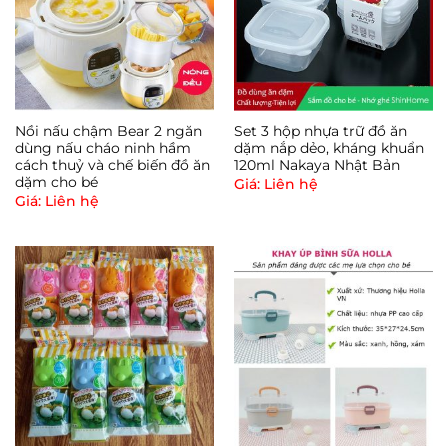
cảm biến nhiệt thông minh sẽ là người bạn đồng
hành hữu ích dành cho mẹ.
Cảm biến chống nóng thông minh, tự động chuyển
Nồi nấu chậm Bear 2 ngăn
Set 3 hộp nhựa trữ đồ ăn
màu khi nhiệt độ quá 40 độ C.
dùng nấu cháo ninh hầm
dặm nắp dẻo, kháng khuẩn
cách thuỷ và chế biến đồ ăn
120ml Nakaya Nhật Bản
dặm cho bé
Giá: Liên hệ
Giá: Liên hệ