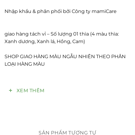
Nhập khẩu & phân phối bởi Công ty mamiCare
giao hàng tách vỉ – Số lượng 01 thìa (4 màu thìa:
Xanh dương, Xanh lá, Hồng, Cam)
SHOP GIAO HÀNG MÀU NGẪU NHIÊN THEO PHÂN
LOẠI HÀNG MÀU
Phù hợp với bé từ 3 tháng tuổi trở lên.
XEM THÊM
Thìa Cảm biến chống nóng thông minh, tự động
chuyển màu khi nhiệt độ quá 40 độ C.
SẢN PHẨM TƯƠNG TỰ