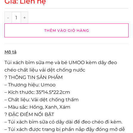
Giá: Liên hệ
Túi xách bỉm sữa cao cấp Umoo nhiều ngăn đa năng cho mẹ
THÊM VÀO GIỎ HÀNG
Mô tả
Túi xách bỉm sữa mẹ và bé UMOO kèm dây đeo
chéo chất liệu vải dệt chống nước
? THÔNG TIN SẢN PHẨM
– Thương hiệu: Umoo
– Kích thước: 35*14.5*22.2cm
– Chất liệu: Vải dệt chống thấm
– Màu sắc: Hồng, Xanh, Xám
? ĐẶC ĐIỂM NỔI BẬT
– Túi xách bỉm sữa có dây dài để đeo chéo đi kèm.
– Túi xách được trang bị phần nắp đậy đóng mở dễ