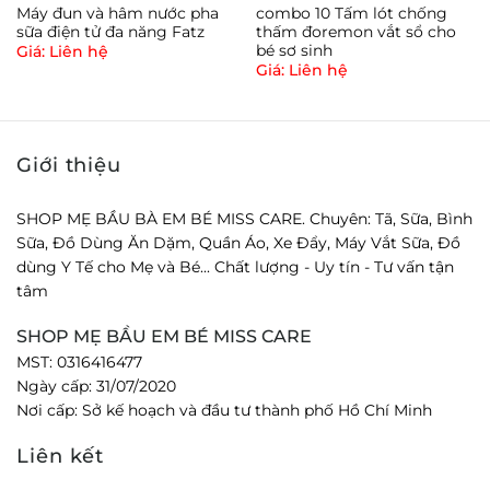
Máy đun và hâm nước pha
combo 10 Tấm lót chống
sữa điện tử đa năng Fatz
thấm đoremon vắt sổ cho
bé sơ sinh
Giá: Liên hệ
Giá: Liên hệ
Giới thiệu
SHOP MẸ BẦU BÀ EM BÉ MISS CARE. Chuyên: Tã, Sữa, Bình
Sữa, Đồ Dùng Ăn Dặm, Quần Áo, Xe Đẩy, Máy Vắt Sữa, Đồ
dùng Y Tế cho Mẹ và Bé... Chất lượng - Uy tín - Tư vấn tận
tâm
SHOP MẸ BẦU EM BÉ MISS CARE
MST: 0316416477
Ngày cấp: 31/07/2020
Nơi cấp: Sở kế hoạch và đầu tư thành phố Hồ Chí Minh
Liên kết