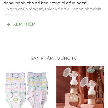
dàng, tránh cho đồ bên trong bị đổ ra ngoài
– Ngăn chứa rộng rãi, thiết kế nhiều ngăn nhỏ chia
khoang tiện lợi
– Có ngăn giữ nhiệt, giữ ấm sữa hay cháo cho con
XEM THÊM
đảm bảo an toàn
– Phom túi xách cứng cáp, bền đẹp hơn hẳn các
dòng túi bỉm sữa trên thị trường, giặt thoải mái luôn
nhé ạ
– Chất liệu 100% sợi Polyester cao cấp, chống nước
tuyệt đối
SẢN PHẨM TƯƠNG TỰ