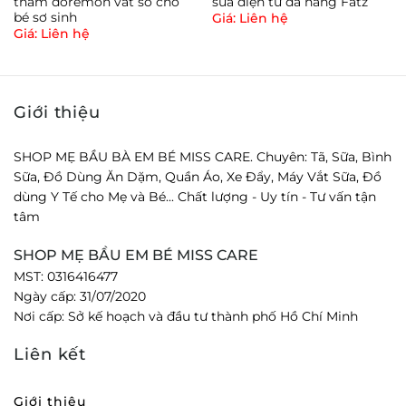
thấm đoremon vắt sổ cho
sữa điện tử đa năng Fatz
bé sơ sinh
Giá: Liên hệ
Giá: Liên hệ
Giới thiệu
SHOP MẸ BẦU BÀ EM BÉ MISS CARE. Chuyên: Tã, Sữa, Bình
Sữa, Đồ Dùng Ăn Dặm, Quần Áo, Xe Đẩy, Máy Vắt Sữa, Đồ
dùng Y Tế cho Mẹ và Bé... Chất lượng - Uy tín - Tư vấn tận
tâm
SHOP MẸ BẦU EM BÉ MISS CARE
MST: 0316416477
Ngày cấp: 31/07/2020
Nơi cấp: Sở kế hoạch và đầu tư thành phố Hồ Chí Minh
Liên kết
Giới thiệu