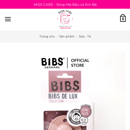
Bỏ
MISS CARE - Shop Mẹ Bầu và Em Bé
qua
nội
0
dung
Trang chủ
/
Sản phẩm
/
Sữa - Tả