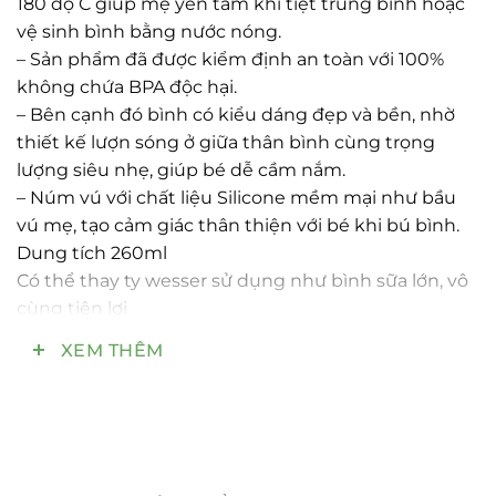
180 độ C giúp mẹ yên tâm khi tiệt trùng bình hoặc
vệ sinh bình bằng nước nóng.
– Sản phẩm đã được kiểm định an toàn với 100%
không chứa BPA độc hại.
– Bên cạnh đó bình có kiểu dáng đẹp và bền, nhờ
thiết kế lượn sóng ở giữa thân bình cùng trọng
lượng siêu nhẹ, giúp bé dễ cầm nắm.
– Núm vú với chất liệu Silicone mềm mại như bầu
vú mẹ, tạo cảm giác thân thiện với bé khi bú bình.
Dung tích 260ml
Có thể thay ty wesser sử dụng như bình sữa lớn, vô
cùng tiện lợi
Công ty Angel Việt Nam sản xuất
XEM THÊM