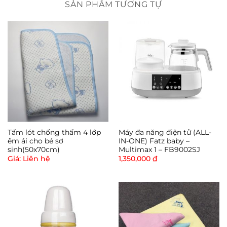
SẢN PHẨM TƯƠNG TỰ
Tấm lót chống thấm 4 lớp
Máy đa năng điện tử (ALL-
êm ái cho bé sơ
IN-ONE) Fatz baby –
sinh(50x70cm)
Multimax 1 – FB9002SJ
Giá: Liên hệ
1,350,000
₫