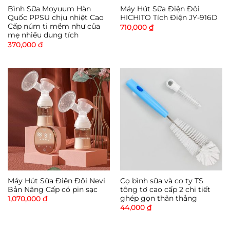
Bình Sữa Moyuum Hàn
Máy Hút Sữa Điện Đôi
Quốc PPSU chịu nhiệt Cao
HICHITO Tích Điện JY-916D
Cấp núm ti mềm như của
710,000
₫
mẹ nhiều dung tích
370,000
₫
Máy Hút Sữa Điện Đôi Nevi
Cọ bình sữa và cọ ty TS
Bản Nâng Cấp có pin sạc
tông tơ cao cấp 2 chi tiết
ghép gọn thân thẳng
1,070,000
₫
44,000
₫