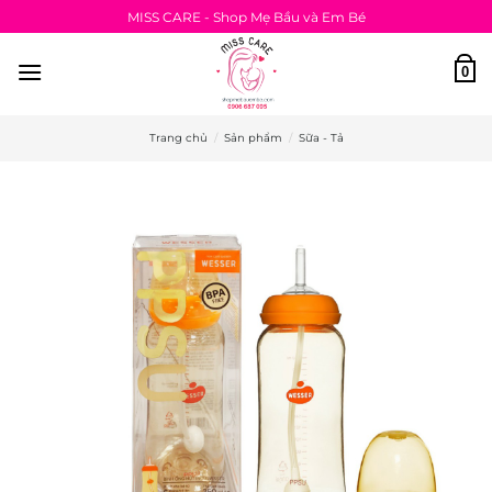
Bỏ
MISS CARE - Shop Mẹ Bầu và Em Bé
qua
nội
0
dung
Trang chủ
/
Sản phẩm
/
Sữa - Tả