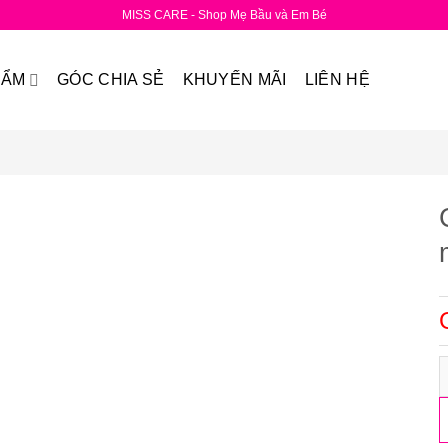
MISS CARE - Shop Mẹ Bầu và Em Bé
HẨM
GÓC CHIA SẺ
KHUYẾN MÃI
LIÊN HỆ
C