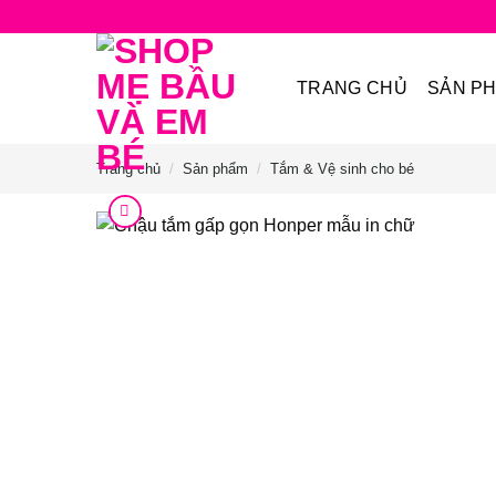
Bỏ
qua
nội
TRANG CHỦ
SẢN P
dung
Trang chủ
/
Sản phẩm
/
Tắm & Vệ sinh cho bé