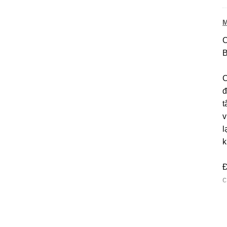
M
C
B
C
đ
t
v
l
k
Đ
c
–