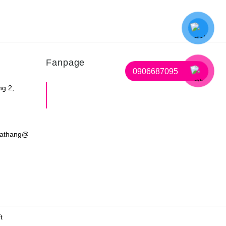
hắn hơn, đế TPE giúp chống trơn trượt, có khóa cố
ịnh tránh chân trụ bị gập ngoài ý muốnChất liệu
hựa an toàn & không có bất cứ cạnh sắc nhọn nào
ó thể gây tổn hại da của bé.
Fanpage
 Sản phẩm có kích thước vừa phải tạo sự thoải
0906687095
ái cho bé và thuận tiện cho mẹ khi tắm cho con.
ng 2,
Shop Mẹ Bầu Em Bé Miss
Care
 Chậu có van thoát nước dưới đáy chậu,
dathang@
t