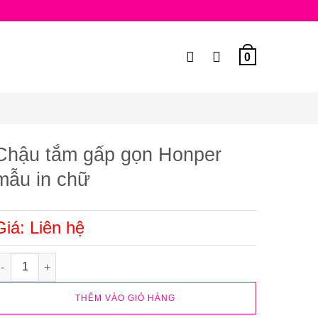
0
Chậu tắm gấp gọn Honper
mẫu in chữ
Giá: Liên hệ
hậu tắm gấp gọn Honper mẫu in chữ số lượng
THÊM VÀO GIỎ HÀNG