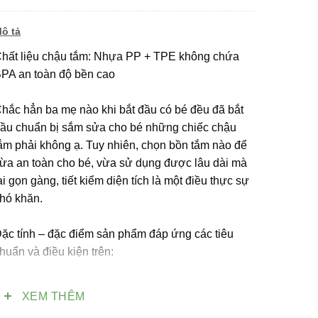
ô tả
hất liệu chậu tắm: Nhựa PP + TPE không chứa
PA an toàn độ bền cao
hắc hẳn ba mẹ nào khi bắt đầu có bé đều đã bắt
ầu chuẩn bị sắm sửa cho bé những chiếc chậu
ắm phải không ạ. Tuy nhiên, chọn bồn tắm nào để
ừa an toàn cho bé, vừa sử dụng được lâu dài mà
ại gọn gàng, tiết kiểm diện tích là một điều thực sự
hó khăn.
ặc tính – đặc điểm sản phẩm đáp ứng các tiêu
huẩn và điều kiện trên:
 Độ cao vừa phải an toàn chống ngộp nước
XEM THÊM