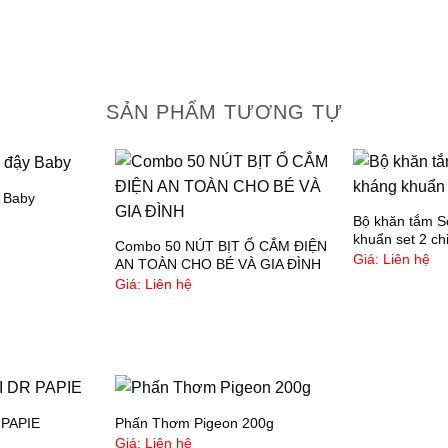
–
–
(
SẢN PHẨM TƯƠNG TỰ
–
d
đ
y Baby
b
Bộ khăn tắm Sợ
g
khuẩn set 2 ch
Combo 50 NÚT BỊT Ổ CẮM ĐIỆN
Giá: Liên hệ
AN TOÀN CHO BÉ VÀ GIA ĐÌNH
–
Giá: Liên hệ
đ
–
g
PAPIE
Phấn Thơm Pigeon 200g
–
Giá: Liên hệ