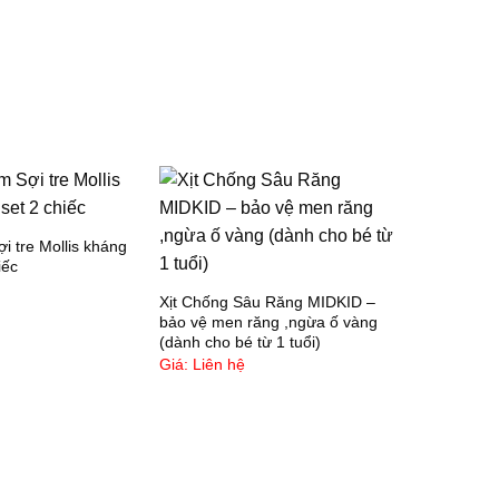
 Làm bằng nhựa PP + TPE cực kỳ bền.
 Đáy chậu tắm làm bằng nhựa PP nhám phủ mờ
frosted) để hạn chế trơn trượt
 Chậu tắm có nút xoáy thoát nước được đặt phía
ưới chậu tắm, giúp thoát nước được dễ dàng và
ảm bảo khô ráo vệ sinh sau khi bé sử dụng. Đặc
iệt nút làm bằng nhựa TPR không bị mủn sau thời
i tre Mollis kháng
ian dài sử dụng
iếc
Xịt Chống Sâu Răng MIDKID –
 Thành chậu tắm cao 5 cm để bé có thể vịn đứng
bảo vệ men răng ,ngừa ố vàng
ể ba mẹ tắm cho bé
(dành cho bé từ 1 tuổi)
Giá: Liên hệ
 Thiết kế chậu tắm cực thẩm mỹ, bo tròng không
óc cạnh, không để lại nhựa thừa làm xước bé
 Chân trụ bao gồm 2 phần 2 đầu kết nối giúp chắc