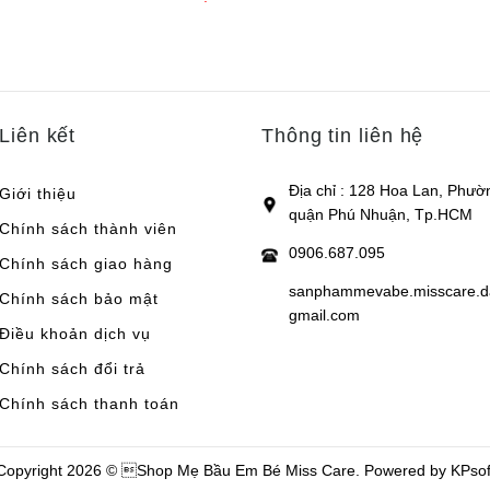
c
đ
n
c
Liên kết
Thông tin liên hệ
–
m
Địa chỉ : 128 Hoa Lan, Phườ
Giới thiệu
quận Phú Nhuận, Tp.HCM
–
Chính sách thành viên
0906.687.095
Chính sách giao hàng
sanphammevabe.misscare.
Chính sách bảo mật
gmail.com
Điều khoản dịch vụ
Chính sách đổi trả
Chính sách thanh toán
Copyright 2026 © Shop Mẹ Bầu Em Bé Miss Care. Powered by
KPsof