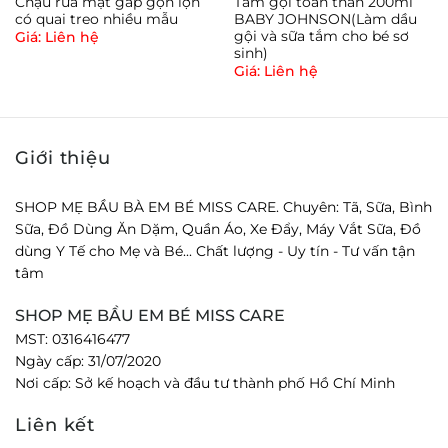
Chậu rửa mặt gấp gọn lợn
Tắm gội toàn thân 200ml
có quai treo nhiều mẫu
BABY JOHNSON(Làm dầu
gội và sữa tắm cho bé sơ
Giá: Liên hệ
sinh)
Giá: Liên hệ
Giới thiệu
SHOP MẸ BẦU BÀ EM BÉ MISS CARE. Chuyên: Tã, Sữa, Bình
Sữa, Đồ Dùng Ăn Dặm, Quần Áo, Xe Đẩy, Máy Vắt Sữa, Đồ
dùng Y Tế cho Mẹ và Bé... Chất lượng - Uy tín - Tư vấn tận
tâm
SHOP MẸ BẦU EM BÉ MISS CARE
MST: 0316416477
Ngày cấp: 31/07/2020
Nơi cấp: Sở kế hoạch và đầu tư thành phố Hồ Chí Minh
Liên kết