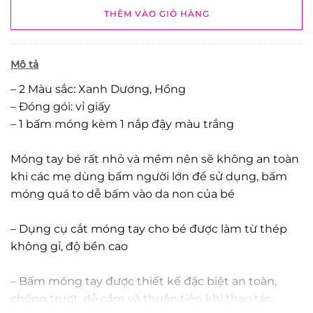
THÊM VÀO GIỎ HÀNG
Mô tả
– 2 Màu sắc: Xanh Dương, Hồng
– Đóng gói: vỉ giấy
– 1 bấm móng kèm 1 nắp đậy màu trắng
Móng tay bé rất nhỏ và mềm nên sẽ không an toàn
khi các mẹ dùng bấm người lớn để sử dụng, bấm
móng quá to dễ bấm vào da non của bé
– Dụng cụ cắt móng tay cho bé được làm từ thép
không gỉ, độ bền cao
– Bấm móng tay được thiết kế đặc biệt an toàn,
chống trượt, dễ cầm và thuận tiện khi thao tác.