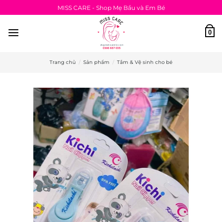
Bỏ
MISS CARE - Shop Mẹ Bầu và Em Bé
qua
nội
0
dung
Trang chủ
/
Sản phẩm
/
Tắm & Vệ sinh cho bé