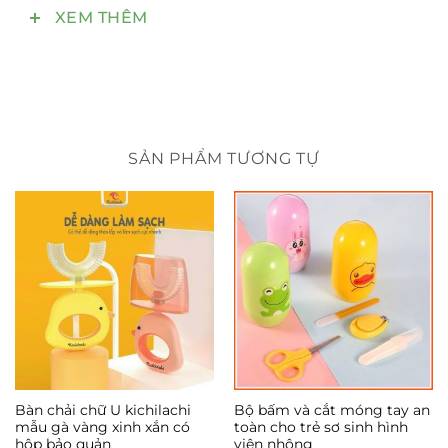
XEM THÊM
– Lưỡi móng tay nhỏ, sắc và vừa với móng tay, chân
bé, tránh làm tổn thương
– Chăm sóc bé yêu an toàn và tiện lợi
Lưu ý:
SẢN PHẨM TƯƠNG TỰ
– Không cho bé tự sử dụng khi không có sự giám
sát của người lớn
– Cất giữ và bảo quản dụng cụ cắt móng cho bé cẩn
thận khi không sử dụng
– Để xa tầm tay của trẻ nhỏ để tránh gây tổn
thương cho bé
Bàn chải chữ U kichilachi
Bộ bấm và cắt móng tay an
mẫu gà vàng xinh xắn có
toàn cho trẻ sơ sinh hình
hộp bảo quản
viên nhộng