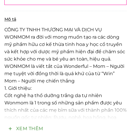
Mô tả
CÔNG TY TNHH THƯƠNG MẠI VÀ DỊCH VỤ
WONMOM ra đời với mong muốn tạo ra các dòng
mỹ phẩm hữu cơ kế thừa tinh hoa y học cổ truyền
và kết hợp với dược mỹ phẩm hiện đại để chăm sóc
sức khỏe cho mẹ và bé yêu an toàn, hiệu quả.
WONMOM là viết tắt của Wonderful – Mom – Người
mẹ tuyệt vời đồng thời là quá khứ của từ “Win”
Mom – Người mẹ chiến thắng
1. Giới thiệu:
Cốt nghệ hạ thổ dưỡng trắng da tự nhiên
Wonmom là 1 trong số những sản phẩm được yêu
thích nhất của các mẹ bỉm sữa với thành phần 100%
nguồn gốc tự nhiên: Rượu, nghệ, hoa hồng, hoa
cúc, nhân sâm, bạch phục linh, bạch chỉ , hương
XEM THÊM