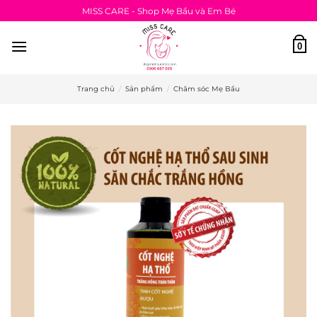
Bỏ
MISS CARE - Shop Mẹ Bầu và Em Bé
qua
nội
0
dung
Trang chủ
/
Sản phẩm
/
Chăm sóc Mẹ Bầu