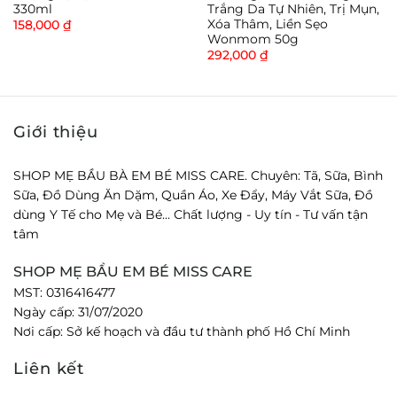
số lượng sản phẩm có hạn, nhanh tay đặt hàng để ”
330ml
Trắng Da Tự Nhiên, Trị Mụn,
Xóa Thâm, Liền Sẹo
158,000
₫
lấy lại nét đẹp thanh xuân ” của chính bạn ngay
Wonmom 50g
hôm nay!
292,000
₫
Thông tin sản phẩm cốt nghệ hạ thổ dưỡng trắng
da tự nhiên Wonmom
Giới thiệu
Bộ sản phẩm bao gồm: 1 x Hộp
Xuất xứ: Việt Nam
SHOP MẸ BẦU BÀ EM BÉ MISS CARE. Chuyên: Tã, Sữa, Bình
Trọng lượng (ml) 200
Sữa, Đồ Dùng Ăn Dặm, Quần Áo, Xe Đẩy, Máy Vắt Sữa, Đồ
Hạn sử dụng: 18 tháng kể từ ngày sản xuất ( Cam
dùng Y Tế cho Mẹ và Bé... Chất lượng - Uy tín - Tư vấn tận
kết giao hàng chất lượng)
tâm
SHOP MẸ BẦU EM BÉ MISS CARE
MST: 0316416477
Ngày cấp: 31/07/2020
Nơi cấp: Sở kế hoạch và đầu tư thành phố Hồ Chí Minh
Liên kết