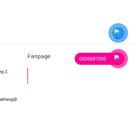
Fanpage
0906687095
ng 2,
Shop Mẹ Bầu Em Bé Miss
Care
dathang@