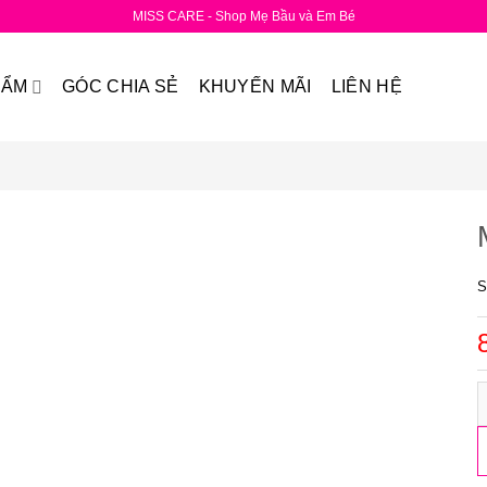
MISS CARE - Shop Mẹ Bầu và Em Bé
HẨM
GÓC CHIA SẺ
KHUYẾN MÃI
LIÊN HỆ
S
M