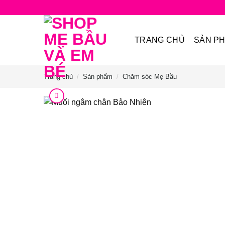
Bỏ
qua
nội
TRANG CHỦ
SẢN P
dung
Trang chủ
/
Sản phẩm
/
Chăm sóc Mẹ Bầu