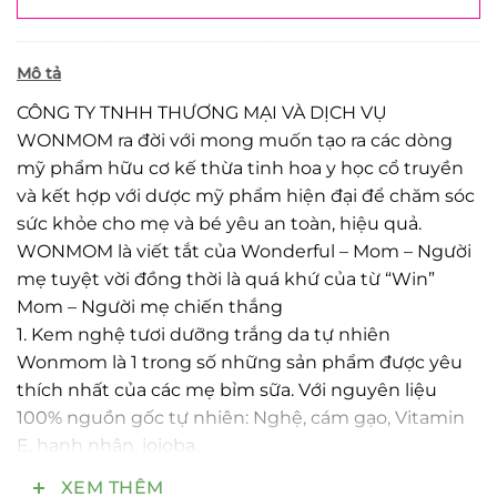
Mô tả
CÔNG TY TNHH THƯƠNG MẠI VÀ DỊCH VỤ
WONMOM ra đời với mong muốn tạo ra các dòng
mỹ phẩm hữu cơ kế thừa tinh hoa y học cổ truyền
và kết hợp với dược mỹ phẩm hiện đại để chăm sóc
sức khỏe cho mẹ và bé yêu an toàn, hiệu quả.
WONMOM là viết tắt của Wonderful – Mom – Người
mẹ tuyệt vời đồng thời là quá khứ của từ “Win”
Mom – Người mẹ chiến thắng
1. Kem nghệ tươi dưỡng trắng da tự nhiên
Wonmom là 1 trong số những sản phẩm được yêu
thích nhất của các mẹ bỉm sữa. Với nguyên liệu
100% nguồn gốc tự nhiên: Nghệ, cám gạo, Vitamin
E, hạnh nhân, jojoba.
2. Công dụng:
XEM THÊM