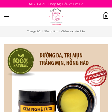
Bỏ
MISS CARE - Shop Mẹ Bầu và Em Bé
qua
nội
0
dung
Trang chủ
/
Sản phẩm
/
Chăm sóc Mẹ Bầu