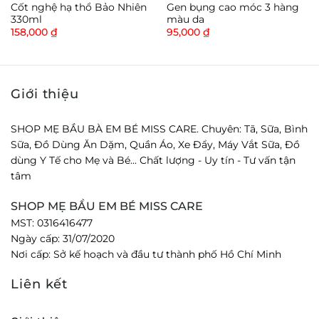
– Đã phục vụ gần 1 triệu khách hàng.
Cốt nghệ hạ thổ Bảo Nhiên
Gen bụng cao móc 3 hàng
330ml
màu da
– Được nhiều “ hot mom ” tin dùng như diễn viên
158,000
₫
95,000
₫
Vân Trang…
Sản phẩm giới hạn số lượng, nhanh tay đặt hàng để
” lấy lại nét đẹp thanh xuân ” của chính bạn ngay
Giới thiệu
hôm nay!
Thông tin sản phẩm Kem Nghệ Tươi Dưỡng Trắng
SHOP MẸ BẦU BÀ EM BÉ MISS CARE. Chuyên: Tã, Sữa, Bình
Da Tự Nhiên 50g – Wonmom
Sữa, Đồ Dùng Ăn Dặm, Quần Áo, Xe Đẩy, Máy Vắt Sữa, Đồ
Bộ sản phẩm bao gồm: 1 x
dùng Y Tế cho Mẹ và Bé... Chất lượng - Uy tín - Tư vấn tận
tâm
SHOP MẸ BẦU EM BÉ MISS CARE
MST: 0316416477
Ngày cấp: 31/07/2020
Nơi cấp: Sở kế hoạch và đầu tư thành phố Hồ Chí Minh
Liên kết