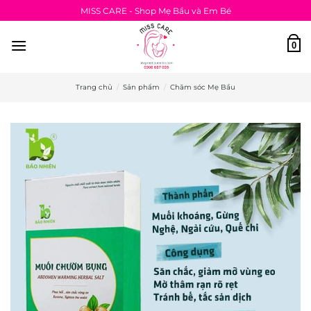
Bỏ
MISS CARE - Shop Mẹ Bầu và Em Bé
qua
nội
0
dung
Trang chủ
/
Sản phẩm
/
Chăm sóc Mẹ Bầu