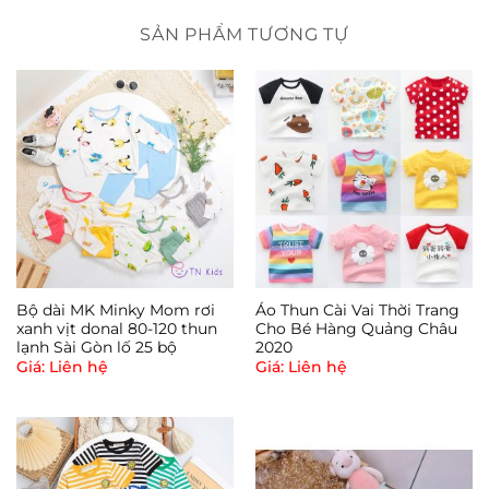
nước tốt, từ đó giúp khăn mau khô. Mẹ có thể dùng
làm khăn thấm sữa, khăn mặt, khăn lau, khăn
SẢN PHẨM TƯƠNG TỰ
quàng cổ cho bé.
– Hộp gồm 6 khăn giúp mẹ có thể thường xuyên
thay cho bé.
– Khăn sữa sợi tre Emma Kids được sản xuất với kích
thước 30 x 30 cm vừa vặn, thích hợp dùng cho bé
từ sơ sinh và trẻ nhỏ.
Bộ dài MK Minky Mom rơi
Áo Thun Cài Vai Thời Trang
xanh vịt donal 80-120 thun
Cho Bé Hàng Quảng Châu
lạnh Sài Gòn lố 25 bộ
2020
Giá: Liên hệ
Giá: Liên hệ