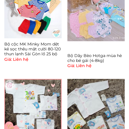
Bộ cộc MK Minky Mom dệt
kẻ sọc thêu mặt cười 80-120
thun lạnh Sài Gòn lố 25 bộ
Bộ Dây Bèo Hotga mùa hè
Giá: Liên hệ
cho bé gái (4-8kg)
Giá: Liên hệ