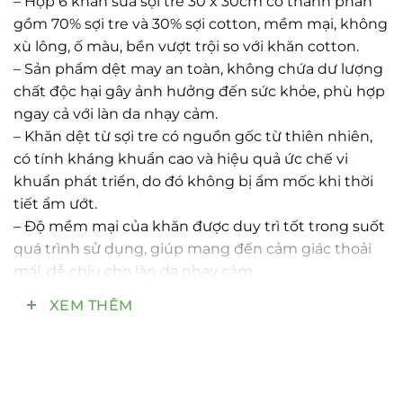
– Hộp 6 khăn sữa sợi tre 30 x 30cm có thành phần
gồm 70% sợi tre và 30% sợi cotton, mềm mại, không
xù lông, ố màu, bền vượt trội so với khăn cotton.
– Sản phẩm dệt may an toàn, không chứa dư lượng
chất độc hại gây ảnh hưởng đến sức khỏe, phù hợp
ngay cả với làn da nhạy cảm.
– Khăn dệt từ sợi tre có nguồn gốc từ thiên nhiên,
có tính kháng khuẩn cao và hiệu quả ức chế vi
khuẩn phát triển, do đó không bị ẩm mốc khi thời
tiết ẩm ướt.
– Độ mềm mại của khăn được duy trì tốt trong suốt
quá trình sử dụng, giúp mang đến cảm giác thoải
mái, dễ chịu cho làn da nhạy cảm.
Bề mặt khăn mềm mại, mịn màng
XEM THÊM
– Sợi tre có khả năng thấm hút tốt, gấp 2 lần so với
sợi bông, tạo cảm giác dễ chịu. Mặt khác, với thiết
kế sợi tre đan vào nhau có nhiều rãnh và không gian
trong các cạnh của sợi tre có khả năng thoát hơi