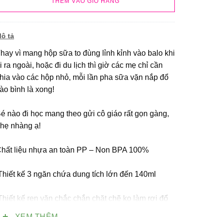
THÊM VÀO GIỎ HÀNG
ô tả
hay vì mang hộp sữa to đùng lỉnh kỉnh vào balo khi
i ra ngoài, hoặc đi du lịch thì giờ các mẹ chỉ cần
hia vào các hộp nhỏ, mỗi lần pha sữa vặn nắp đổ
ào bình là xong!
é nào đi học mang theo gửi cô giáo rất gọn gàng,
hẹ nhàng ạ!
Chất liệu nhựa an toàn PP – Non BPA 100%
 Thiết kế 3 ngăn chứa dung tích lớn đến 140ml
 Thiết kế ren vặn chắc chắn chặt chẽ ko làm rơi đổ
ữa hoặc thực phẩm ra bên ngoài, kết cấu khoá kín
XEM THÊM