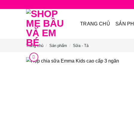
Bỏ
qua
nội
TRANG CHỦ
SẢN P
dung
Trang chủ
/
Sản phẩm
/
Sữa - Tả