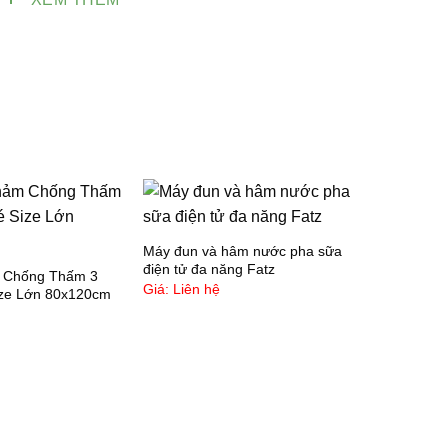
oàn toàn tránh rủi ro không khí lọt vào gây hiện
ượng ẩm mốc, sữa vón cục
Có nắp nhỏ thuận tiện khi đổ sữa vào bình.
 Khả năng chịu nhiệt cao nên mẹ thoải mái đun sôi
iệt trùng nhé
Hộp nhỏ gọn, thuận tiện cho bé mang sữa đi học, đi
a ngoài hoặc du lịch.
Máy đun và hâm nước pha sữa
điện tử đa năng Fatz
 Chống Thấm 3
Màu xắc nhã nhặn
Giá: Liên hệ
ize Lớn 80x120cm