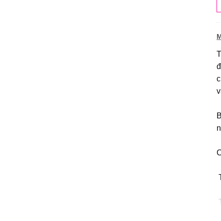
M
T
đ
c
v
B
n
️
️
️
s