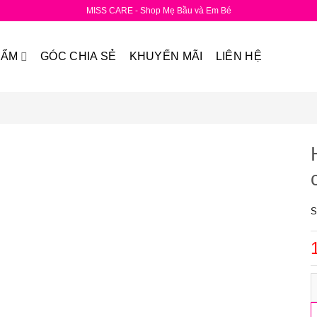
MISS CARE - Shop Mẹ Bầu và Em Bé
HẨM
GÓC CHIA SẺ
KHUYẾN MÃI
LIÊN HỆ
S
H