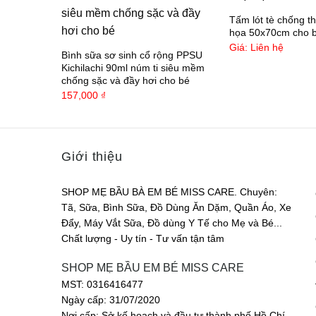
Tấm lót tè chống t
họa 50x70cm cho 
Giá: Liên hệ
Bình sữa sơ sinh cổ rộng PPSU
Kichilachi 90ml núm ti siêu mềm
chống sặc và đầy hơi cho bé
157,000
₫
Giới thiệu
SHOP MẸ BẦU BÀ EM BÉ MISS CARE. Chuyên:
Tã, Sữa, Bình Sữa, Đồ Dùng Ăn Dặm, Quần Áo, Xe
Đẩy, Máy Vắt Sữa, Đồ dùng Y Tế cho Mẹ và Bé...
Chất lượng - Uy tín - Tư vấn tận tâm
SHOP MẸ BẦU EM BÉ MISS CARE
MST: 0316416477
Ngày cấp: 31/07/2020
Nơi cấp: Sở kế hoạch và đầu tư thành phố Hồ Chí