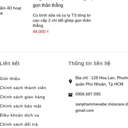
hấm 4D hoạt
bé
Cọ bình sữa và cọ ty TS tông tơ
cao cấp 2 chi tiết ghép gọn thân
thẳng
44,000
₫
Liên kết
Thông tin liên hệ
Địa chỉ : 128 Hoa Lan, Phườ
Giới thiệu
quận Phú Nhuận, Tp.HCM
Chính sách thành viên
0906.687.095
Chính sách giao hàng
sanphammevabe.misscare.
Chính sách bảo mật
gmail.com
Điều khoản dịch vụ
Chính sách đổi trả