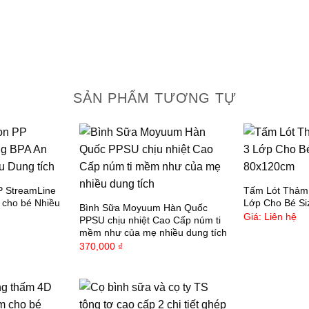
h
t
️
️
SẢN PHẨM TƯƠNG TỰ
t
️
r
P StreamLine
Tấm Lót Thảm
️
 cho bé Nhiều
Lớp Cho Bé S
Bình Sữa Moyuum Hàn Quốc
Giá: Liên hệ
PPSU chịu nhiệt Cao Cấp núm ti
mềm như của mẹ nhiều dung tích
370,000
₫