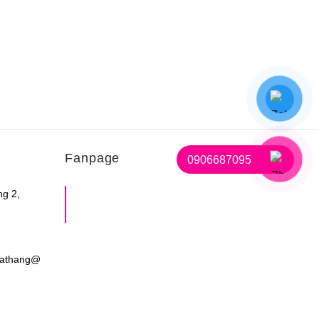
Fanpage
0906687095
ng 2,
Shop Mẹ Bầu Em Bé Miss
Care
dathang@