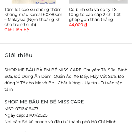
Tấm lót cao su chống thấm
Cọ bình sữa và cọ ty TS
không màu kareal 60x90cm
tông tơ cao cấp 2 chi tiết
– Malaysia (Nệm thoáng khí
ghép gọn thân thẳng
cho trẻ sơ sinh)
44,000
₫
Giá: Liên hệ
Giới thiệu
SHOP MẸ BẦU BÀ EM BÉ MISS CARE. Chuyên: Tã, Sữa, Bình
Sữa, Đồ Dùng Ăn Dặm, Quần Áo, Xe Đẩy, Máy Vắt Sữa, Đồ
dùng Y Tế cho Mẹ và Bé... Chất lượng - Uy tín - Tư vấn tận
tâm
SHOP MẸ BẦU EM BÉ MISS CARE
MST: 0316416477
Ngày cấp: 31/07/2020
Nơi cấp: Sở kế hoạch và đầu tư thành phố Hồ Chí Minh