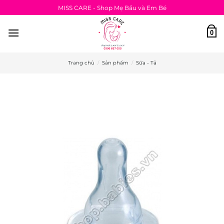
Bỏ
MISS CARE - Shop Mẹ Bầu và Em Bé
qua
nội
0
dung
Trang chủ
/
Sản phẩm
/
Sữa - Tả