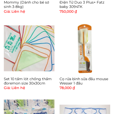
Mommy (Dành cho bé sơ
Điện Tử Duo 3 Plus+ Fatz
núm vú cao su bị hỏng.
sinh 3-8kg)
baby 3094TK
Giá: Liên hệ
750,000
₫
- Rách, nứt hoặc vỡ: Một mảnh nhỏ từ núm vú bị vỡ
có thể lẫn vào sữa bình, gây hóc nghẹn cho bé.
- Nên thay núm vú bình sữa khi bé lớn lên. Các cỡ
núm vú cao su sẽ thay đổi theo độ tuổi của bé.
Set 10 tấm lót chống thấm
Cọ rửa bình sữa đầu mouse
đoremon size 30x30cm
Wesser 1 đầu
Giá: Liên hệ
78,000
₫