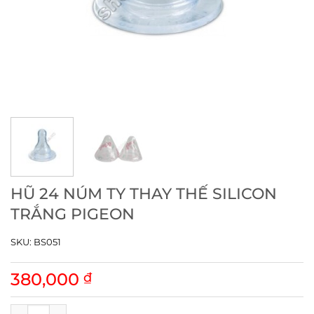
HŨ 24 NÚM TY THAY THẾ SILICON
TRẮNG PIGEON
SKU:
BS051
380,000
₫
HŨ 24 NÚM TY THAY THẾ SILICON TRẮNG PIGEON số lượng