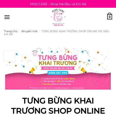
Bỏ
MISS CARE - Shop Mẹ Bầu và Em Bé
qua
nội
0
dung
Trang chủ
/
Khuyến mãi
/
TƯNG BỪNG KHAI TRƯƠNG SHOP ONLINE MẸ BẦU
EM BÉ
07
Th9
TƯNG BỪNG KHAI
TRƯƠNG SHOP ONLINE